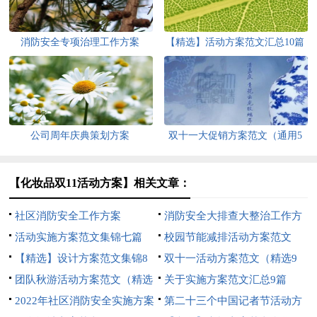
消防安全专项治理工作方案
【精选】活动方案范文汇总10篇
公司周年庆典策划方案
双十一大促销方案范文（通用5
篇）
【化妆品双11活动方案】相关文章：
社区消防安全工作方案
消防安全大排查大整治工作方
活动实施方案范文集锦七篇
案
校园节能减排活动方案范文
【精选】设计方案范文集锦8
（通用6篇）
双十一活动方案范文（精选9
篇
团队秋游活动方案范文（精选
篇）
关于实施方案范文汇总9篇
7篇）
2022年社区消防安全实施方案
第二十三个中国记者节活动方