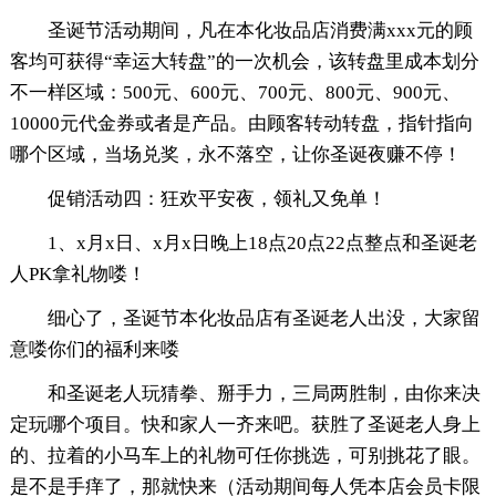
圣诞节活动期间，凡在本化妆品店消费满xxx元的顾
客均可获得“幸运大转盘”的一次机会，该转盘里成本划分
不一样区域：500元、600元、700元、800元、900元、
10000元代金券或者是产品。由顾客转动转盘，指针指向
哪个区域，当场兑奖，永不落空，让你圣诞夜赚不停！
促销活动四：狂欢平安夜，领礼又免单！
1、x月x日、x月x日晚上18点20点22点整点和圣诞老
人PK拿礼物喽！
细心了，圣诞节本化妆品店有圣诞老人出没，大家留
意喽你们的福利来喽
和圣诞老人玩猜拳、掰手力，三局两胜制，由你来决
定玩哪个项目。快和家人一齐来吧。获胜了圣诞老人身上
的、拉着的小马车上的礼物可任你挑选，可别挑花了眼。
是不是手痒了，那就快来（活动期间每人凭本店会员卡限