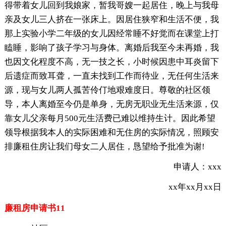
得带着女儿回到我娘家，暂我哥嫂一起居住，晚上与我母
亲及女儿三人挤在一张床上。因居住狭窄和生活不便，我
那上实验小学二年级的女儿因经常睡不好觉而在课堂上打
瞌睡，影响了孩子学习与身体。离婚后我至今未再婚，我
也因文化程度不高，无一技之长，小时候因患中耳炎留下
后遗症而致耳聋，一直未找到工作而待业，无任何生活来
源，现与女儿两人孤苦伶仃地艰难度日。尊敬的社区领
导，本人离婚至今仍是单身，无房无职业无生活来源，仅
靠女儿父亲每月500元生活费已难以维持生计。因此希望
领导根据我本人的实际困难和无住房的实际情况，照顾安
排廉租住房让我们母女二人居住，恳望给予批准为谢!
申请人：xxx
xx年xx月xx日
廉租房申请书11