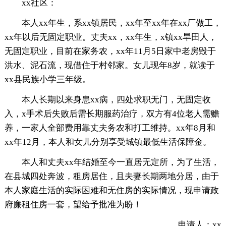
xx社区：
本人xx年生，系xx镇居民，xx年至xx年在xx厂做工，
xx年以后无固定职业。丈夫xx，xx年生，x镇xx旱田人，
无固定职业，目前在家务农，xx年11月5日家中老房毁于
洪水、泥石流，现借住于村邻家。女儿现年8岁，就读于
xx县民族小学三年级。
本人长期以来身患xx病，四处求职无门，无固定收
入，x手术后失败后需长期服药治疗，双方有4位老人需赡
养，一家人全部费用靠丈夫务农和打工维持。xx年8月和
xx年12月，本人和女儿分别享受城镇最低生活保障金。
本人和丈夫xx年结婚至今一直居无定所，为了生活，
在县城四处奔波，租房居住，且夫妻长期两地分居，由于
本人家庭生活的实际困难和无住房的实际情况，现申请政
府廉租住房一套，望给予批准为盼！
申请人：xx