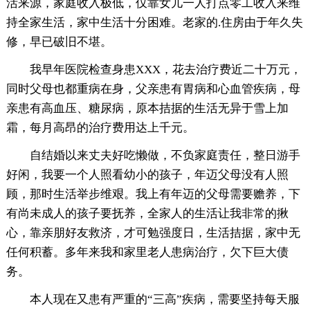
活来源，家庭收入极低，仅靠女儿一人打点零工收入来维
持全家生活，家中生活十分困难。老家的.住房由于年久失
修，早已破旧不堪。
我早年医院检查身患XXX，花去治疗费近二十万元，
同时父母也都重病在身，父亲患有胃病和心血管疾病，母
亲患有高血压、糖尿病，原本拮据的生活无异于雪上加
霜，每月高昂的治疗费用达上千元。
自结婚以来丈夫好吃懒做，不负家庭责任，整日游手
好闲，我要一个人照看幼小的孩子，年迈父母没有人照
顾，那时生活举步维艰。我上有年迈的父母需要赡养，下
有尚未成人的孩子要抚养，全家人的生活让我非常的揪
心，靠亲朋好友救济，才可勉强度日，生活拮据，家中无
任何积蓄。多年来我和家里老人患病治疗，欠下巨大债
务。
本人现在又患有严重的“三高”疾病，需要坚持每天服