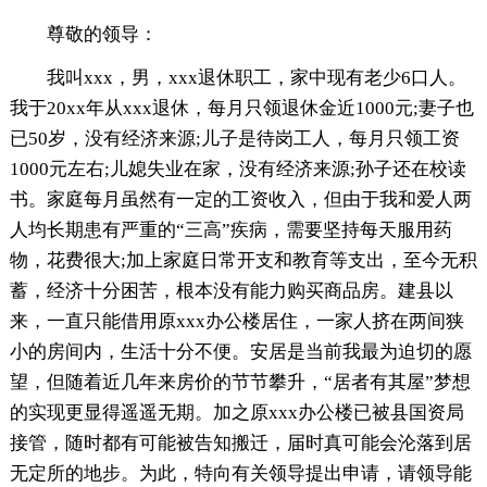
尊敬的领导：
我叫xxx，男，xxx退休职工，家中现有老少6口人。
我于20xx年从xxx退休，每月只领退休金近1000元;妻子也
已50岁，没有经济来源;儿子是待岗工人，每月只领工资
1000元左右;儿媳失业在家，没有经济来源;孙子还在校读
书。家庭每月虽然有一定的工资收入，但由于我和爱人两
人均长期患有严重的“三高”疾病，需要坚持每天服用药
物，花费很大;加上家庭日常开支和教育等支出，至今无积
蓄，经济十分困苦，根本没有能力购买商品房。建县以
来，一直只能借用原xxx办公楼居住，一家人挤在两间狭
小的房间内，生活十分不便。安居是当前我最为迫切的愿
望，但随着近几年来房价的节节攀升，“居者有其屋”梦想
的实现更显得遥遥无期。加之原xxx办公楼已被县国资局
接管，随时都有可能被告知搬迁，届时真可能会沦落到居
无定所的地步。为此，特向有关领导提出申请，请领导能