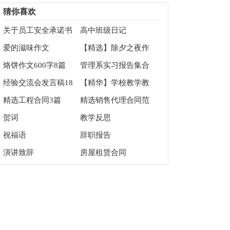
四篇
作文300字合集6篇
猜你喜欢
关于员工安全承诺书
高中班级日记
范文集锦7篇
爱的滋味作文
【精选】除夕之夜作
文500字三篇
烙饼作文600字8篇
管理系实习报告集合
六篇
经验交流会发言稿18
【精华】学校教学教
篇
学总结汇编7篇
精选工程合同3篇
精选销售代理合同范
文汇编六篇
贺词
教学反思
祝福语
辞职报告
演讲致辞
房屋租赁合同