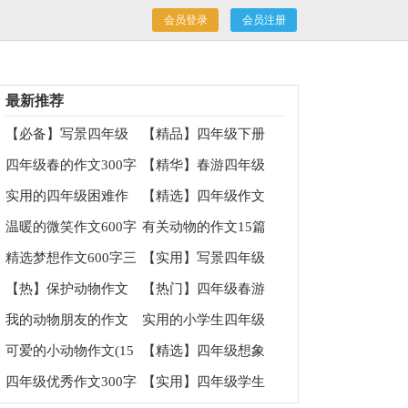
会员登录
会员注册
最新推荐
【必备】写景四年级
【精品】四年级下册
作文集锦6篇
校园作文四篇
四年级春的作文300字
【精华】春游四年级
锦集5篇
的作文集锦5篇
实用的四年级困难作
【精选】四年级作文
文锦集十篇
集合7篇
温暖的微笑作文600字
有关动物的作文15篇
7篇
精选梦想作文600字三
【实用】写景四年级
篇
作文集锦5篇
【热】保护动物作文
【热门】四年级春游
作文锦集十篇
我的动物朋友的作文
实用的小学生四年级
作文300字合集八篇
可爱的小动物作文(15
【精选】四年级想象
篇)
作文汇总10篇
四年级优秀作文300字
【实用】四年级学生