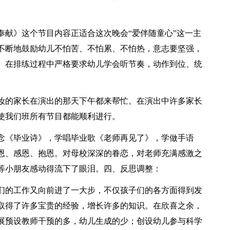
奉献》这个节目内容正适合这次晚会“爱伴随童心”这一主
不断地鼓励幼儿不怕苦、不怕累、不怕热，意志要坚强，
。在排练过程中严格要求幼儿学会听节奏，动作到位、统
妆的家长在演出的那天下午都来帮忙。在演出中许多家长
使我们班所有节目都能顺利进行。
念《毕业诗》，学唱毕业歌《老师再见了》，学做手语
恩、感恩、抱恩。对母校深深的眷恋，对老师充满感激之
等小朋友感动得流下了眼泪。四、反思调整：
们的工作又向前进了一大步，不仅孩子们的各方面得到发
取得了许多宝贵的经验，增长许多的知识。在欣喜之余，
展预设教师干预的多，幼儿生成的少；创设幼儿参与科学