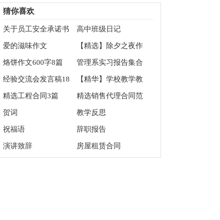
四篇
作文300字合集6篇
猜你喜欢
关于员工安全承诺书
高中班级日记
范文集锦7篇
爱的滋味作文
【精选】除夕之夜作
文500字三篇
烙饼作文600字8篇
管理系实习报告集合
六篇
经验交流会发言稿18
【精华】学校教学教
篇
学总结汇编7篇
精选工程合同3篇
精选销售代理合同范
文汇编六篇
贺词
教学反思
祝福语
辞职报告
演讲致辞
房屋租赁合同