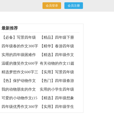
会员登录
会员注册
最新推荐
【必备】写景四年级
【精品】四年级下册
作文集锦6篇
校园作文四篇
四年级春的作文300字
【精华】春游四年级
锦集5篇
的作文集锦5篇
实用的四年级困难作
【精选】四年级作文
文锦集十篇
集合7篇
温暖的微笑作文600字
有关动物的作文15篇
7篇
精选梦想作文600字三
【实用】写景四年级
篇
作文集锦5篇
【热】保护动物作文
【热门】四年级春游
作文锦集十篇
我的动物朋友的作文
实用的小学生四年级
作文300字合集八篇
可爱的小动物作文(15
【精选】四年级想象
篇)
作文汇总10篇
四年级优秀作文300字
【实用】四年级学生