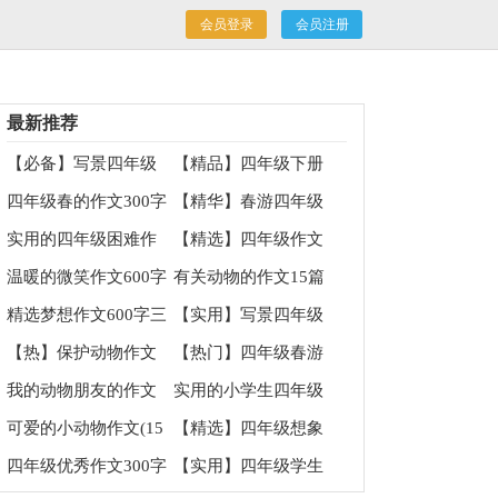
会员登录
会员注册
最新推荐
【必备】写景四年级
【精品】四年级下册
作文集锦6篇
校园作文四篇
四年级春的作文300字
【精华】春游四年级
锦集5篇
的作文集锦5篇
实用的四年级困难作
【精选】四年级作文
文锦集十篇
集合7篇
温暖的微笑作文600字
有关动物的作文15篇
7篇
精选梦想作文600字三
【实用】写景四年级
篇
作文集锦5篇
【热】保护动物作文
【热门】四年级春游
作文锦集十篇
我的动物朋友的作文
实用的小学生四年级
作文300字合集八篇
可爱的小动物作文(15
【精选】四年级想象
篇)
作文汇总10篇
四年级优秀作文300字
【实用】四年级学生